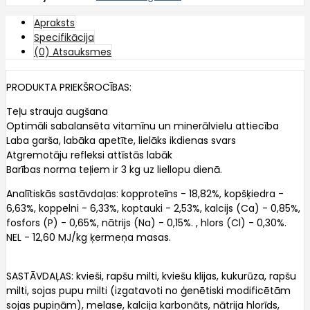
Apraksts
Specifikācija
(0) Atsauksmes
PRODUKTA PRIEKŠROCĪBAS:
Teļu strauja augšana
Optimāli sabalansēta vitamīnu un minerālvielu attiecība
Laba garša, labāka apetīte, lielāks ikdienas svars
Atgremotāju refleksi attīstās labāk
Barības norma teļiem ir 3 kg uz liellopu dienā.
Analītiskās sastāvdaļas: kopproteīns - 18,82%, kopšķiedra -
6,63%, koppelni - 6,33%, koptauki - 2,53%, kalcijs (Ca) - 0,85%,
fosfors (P) - 0,65%, nātrijs (Na) - 0,15%. , hlors (Cl) - 0,30%.
NEL - 12,60 MJ/kg ķermeņa masas.
SASTĀVDAĻAS: kvieši, rapšu milti, kviešu klijas, kukurūza, rapšu
milti, sojas pupu milti (izgatavoti no ģenētiski modificētām
sojas pupiņām), melase, kalcija karbonāts, nātrija hlorīds,