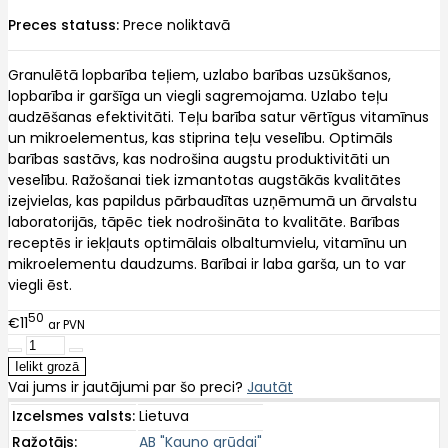
Preces statuss:
Prece noliktavā
Granulētā lopbarība teļiem, uzlabo barības uzsūkšanos,
lopbarība ir garšīga un viegli sagremojama. Uzlabo teļu
audzēšanas efektivitāti. Teļu barība satur vērtīgus vitamīnus
un mikroelementus, kas stiprina teļu veselību. Optimāls
barības sastāvs, kas nodrošina augstu produktivitāti un
veselību. Ražošanai tiek izmantotas augstākās kvalitātes
izejvielas, kas papildus pārbaudītas uzņēmumā un ārvalstu
laboratorijās, tāpēc tiek nodrošināta to kvalitāte. Barības
receptēs ir iekļauts optimālais olbaltumvielu, vitamīnu un
mikroelementu daudzums. Barībai ir laba garša, un to var
viegli ēst.
50
€11
ar PVN
Vai jums ir jautājumi par šo preci?
Jautāt
Izcelsmes valsts:
Lietuva
Ražotājs:
AB "Kauno grūdai"