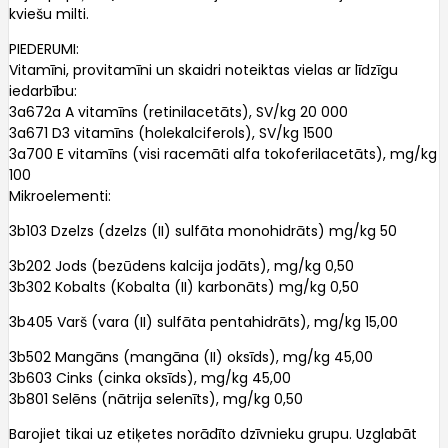
kviešu milti.
PIEDERUMI:
Vitamīni, provitamīni un skaidri noteiktas vielas ar līdzīgu
iedarbību:
3a672a A vitamīns (retinilacetāts), SV/kg 20 000
3a671 D3 vitamīns (holekalciferols), SV/kg 1500
3a700 E vitamīns (visi racemāti alfa tokoferilacetāts), mg/kg
100
Mikroelementi:
3b103 Dzelzs (dzelzs (II) sulfāta monohidrāts) mg/kg 50
3b202 Jods (bezūdens kalcija jodāts), mg/kg 0,50
3b302 Kobalts (Kobalta (II) karbonāts) mg/kg 0,50
3b405 Varš (vara (II) sulfāta pentahidrāts), mg/kg 15,00
3b502 Mangāns (mangāna (II) oksīds), mg/kg 45,00
3b603 Cinks (cinka oksīds), mg/kg 45,00
3b801 Selēns (nātrija selenīts), mg/kg 0,50
Barojiet tikai uz etiķetes norādīto dzīvnieku grupu. Uzglabāt