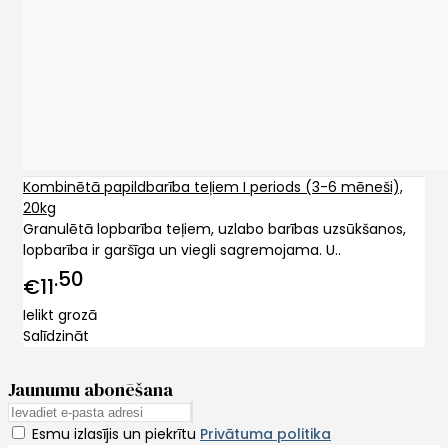
Kombinētā papildbarība teļiem I periods (3-6 mēneši),
20kg
Granulētā lopbarība teļiem, uzlabo barības uzsūkšanos,
lopbarība ir garšīga un viegli sagremojama. U..
50
€11
Ielikt grozā
Salīdzināt
Jaunumu abonēšana
Esmu izlasījis un piekrītu
Privātuma politika