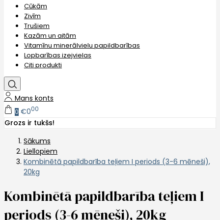
Cūkām
Zivīm
Trušiem
Kazām un aitām
Vitamīnu minerālvielu papildbarības
Lopbarības izejvielas
Citi produkti
Mans konts
00
€0
0
Grozs ir tukšs!
Sākums
Liellopiem
Kombinētā papildbarība teļiem I periods (3-6 mēneši),
20kg
Kombinētā papildbarība teļiem I
periods (3-6 mēneši), 20kg