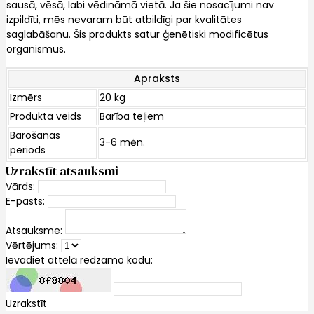
sausā, vēsā, labi vēdināmā vietā. Ja šie nosacījumi nav
izpildīti, mēs nevaram būt atbildīgi par kvalitātes
saglabāšanu. Šis produkts satur ģenētiski modificētus
organismus.
Apraksts
Izmērs
20 kg
Produkta veids
Barība teļiem
Barošanas
3-6 mėn.
periods
Uzrakstīt atsauksmi
Vārds:
E-pasts:
Atsauksme:
Vērtējums:
Ievadiet attēlā redzamo kodu:
Uzrakstīt