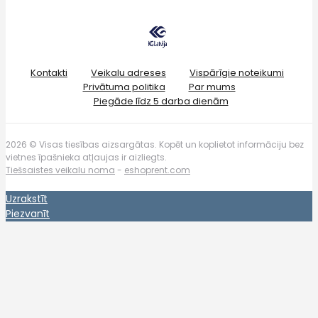
Kontakti
Veikalu adreses
Vispārīgie noteikumi
Privātuma politika
Par mums
Piegāde līdz 5 darba dienām
2026 © Visas tiesības aizsargātas. Kopēt un koplietot informāciju bez
vietnes īpašnieka atļaujas ir aizliegts.
Tiešsaistes veikalu noma
-
eshoprent.com
Uzrakstīt
Piezvanīt