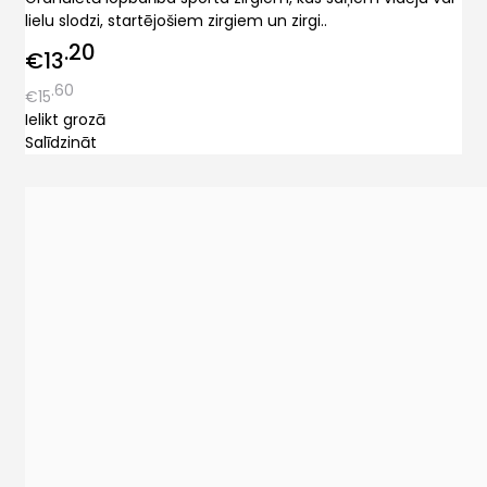
lielu slodzi, startējošiem zirgiem un zirgi..
20
€13
60
€15
Ielikt grozā
Salīdzināt