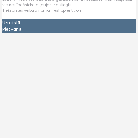
vietnes īpašnieka atļaujas ir aizliegts.
Tiešsaistes veikalu noma
-
eshoprent.com
Uzrakstīt
Piezvanīt