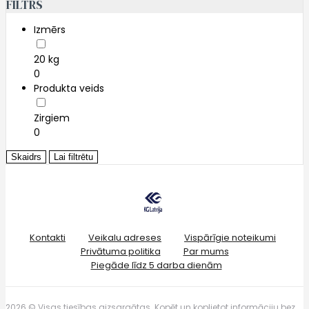
FILTRS
Izmērs
20 kg
0
Produkta veids
Zirgiem
0
Skaidrs
Lai filtrētu
Kontakti
Veikalu adreses
Vispārīgie noteikumi
Privātuma politika
Par mums
Piegāde līdz 5 darba dienām
2026 © Visas tiesības aizsargātas. Kopēt un koplietot informāciju bez