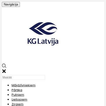
Navigācija
Mājdzīvniekiem
Pārtika
Putniem
Liellopiem
Zirgiem