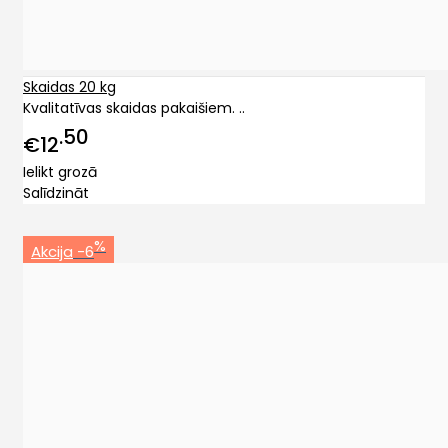
Skaidas 20 kg
Kvalitatīvas skaidas pakaišiem. ..
50
€12
Ielikt grozā
Salīdzināt
%
Akcija
-6