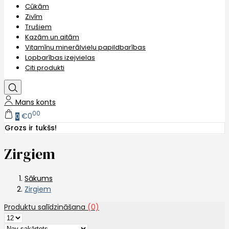
Cūkām
Zivīm
Trušiem
Kazām un aitām
Vitamīnu minerālvielu papildbarības
Lopbarības izejvielas
Citi produkti
Mans konts
00
€0
0
Grozs ir tukšs!
Zirgiem
Sākums
Zirgiem
Produktu salīdzināšana
(0)