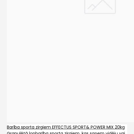
Barība sporta zirgiem EFFECTUS SPORT& POWER MIX 20kg
Granulētā lopbarība sporta zirgiem, kas saņem vidēju vai