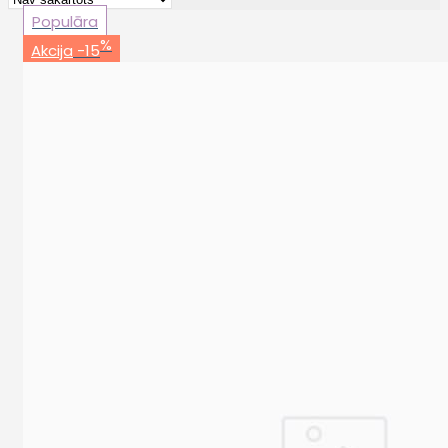
Populāra
%
Akcija
-15