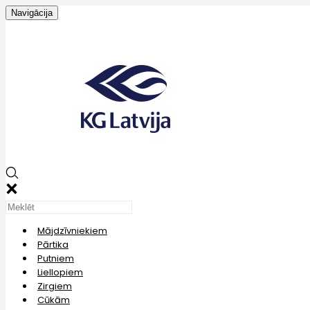
Navigācija
Mājdzīvniekiem
Pārtika
Putniem
Liellopiem
Zirgiem
Cūkām