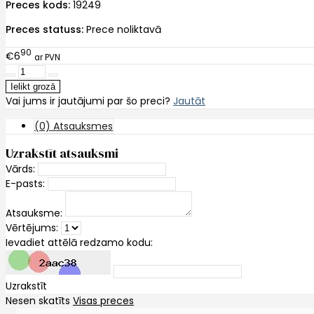
Preces kods:
19249
Preces statuss:
Prece noliktavā
90
€6
ar PVN
Vai jums ir jautājumi par šo preci?
Jautāt
(0) Atsauksmes
Uzrakstīt atsauksmi
Vārds:
E-pasts:
Atsauksme:
Vērtējums:
Ievadiet attēlā redzamo kodu:
Uzrakstīt
Nesen skatīts
Visas preces