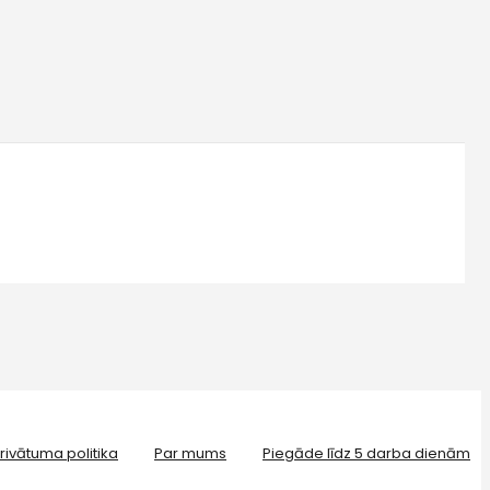
rivātuma politika
Par mums
Piegāde līdz 5 darba dienām