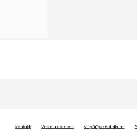
Kontakti
Veikalu adreses
Vispārīgie noteikumi
P