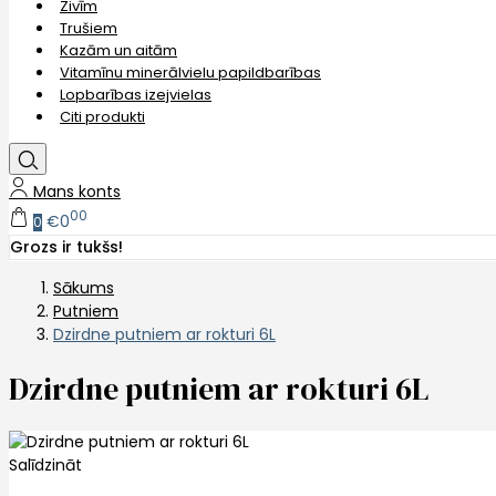
Zivīm
Trušiem
Kazām un aitām
Vitamīnu minerālvielu papildbarības
Lopbarības izejvielas
Citi produkti
Mans konts
00
€0
0
Grozs ir tukšs!
Sākums
Putniem
Dzirdne putniem ar rokturi 6L
Dzirdne putniem ar rokturi 6L
Salīdzināt