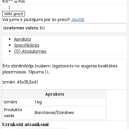
€6
ar PVN
Vai jums ir jautājumi par šo preci?
Jautāt
Izcelsmes valsts:
EU
Apraksts
Specifikācija
(0) Atsauksmes
Ērts dzirdinātājs trušiem. Izgatavots no augstas kvalitātes
plastmasas. Tilpums 1 L.
Izmēri: 45x35,5x41
Apraksts
Izmērs
1 kg
Produkta
Barotavas/Dzirdnes
veids
Uzrakstīt atsauksmi