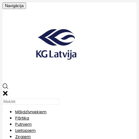
Navigācija
Mājdzīvniekiem
Pārtika
Putniem
Liellopiem
Zirgiem