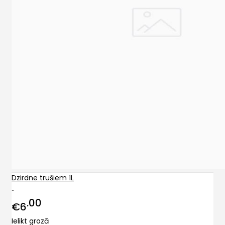
Dzirdne trušiem 1L
..
00
€6
Ielikt grozā