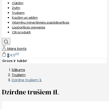
Cūkām
Zivīm
Trušiem
Kazām un aitām
Vitamīnu minerālvielu papildbarības
Lopbarības izejvielas
Citi produkti
Mans konts
00
€0
0
Grozs ir tukšs!
Sākums
Trušiem
Dzirdne trušiem 1L
Dzirdne trušiem 1L