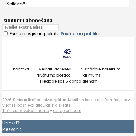
Salīdzināt
Jaunumu abonēšana
Esmu izlasījis un piekrītu
Privātuma politika
Kontakti
Veikalu adreses
Vispārīgie noteikumi
Privātuma politika
Par mums
Piegāde līdz 5 darba dienām
2026 © Visas tiesības aizsargātas. Kopēt un koplietot informāciju bez
vietnes īpašnieka atļaujas ir aizliegts.
Tiešsaistes veikalu noma
-
eshoprent.com
Uzrakstīt
Piezvanīt