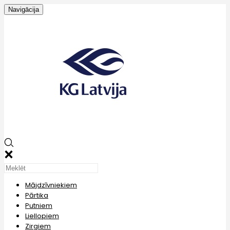
Navigācija
Mājdzīvniekiem
Pārtika
Putniem
Liellopiem
Zirgiem