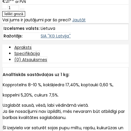
€21
ar PVN
Vai jums ir jautājumi par šo preci?
Jautāt
Izcelsmes valsts:
Lietuva
Ražotājs:
SIA ''KG Latvija''
Apraksts
Specifikācija
(0) Atsauksmes
Analītiskās sastāvdaļas uz 1 kg:
Kopproteīns 8-10 %, kokšķiedra 17,40%, koptauki 0,60 %,
koppelni 5,20%, cukurs 7,5%.
Uzglabāt sausā, vēsā, labi vēdināmā vietā.
Ja šie nosacījumi nav izpildīti, mēs nevaram būt atbildīgi par
barības kvalitātes saglabāšanu.
Šī izejviela var saturēt sojas pupu miltu, rapšu, kukurūzas un