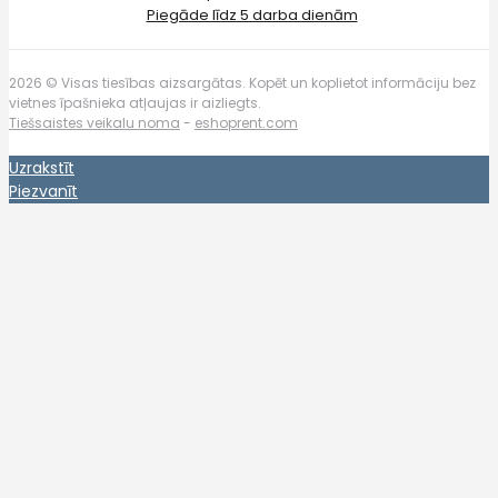
Piegāde līdz 5 darba dienām
2026 © Visas tiesības aizsargātas. Kopēt un koplietot informāciju bez
vietnes īpašnieka atļaujas ir aizliegts.
Tiešsaistes veikalu noma
-
eshoprent.com
Uzrakstīt
Piezvanīt