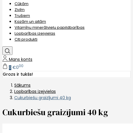
Cūkām
Zivīm
Trušiem
Kazām un aitām
Vitamīnu minerālvielu papildbarības
Lopbarības izejvielas
Citi produkti
Mans konts
00
€0
0
Grozs ir tukšs!
Sākums
Lopbarības izejvielas
Cukurbiešu graizījumi 40 kg
Cukurbiešu graizījumi 40 kg