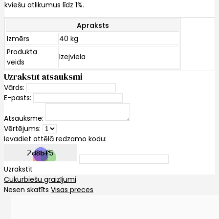
kviešu atlikumus līdz 1%.
Apraksts
Izmērs
40 kg
Produkta
Izejviela
veids
Uzrakstīt atsauksmi
Vārds:
E-pasts:
Atsauksme:
Vērtējums:
Ievadiet attēlā redzamo kodu:
Uzrakstīt
Cukurbiešu graizījumi
Nesen skatīts
Visas preces