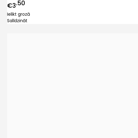
50
€3
Ielikt grozā
Salīdzināt