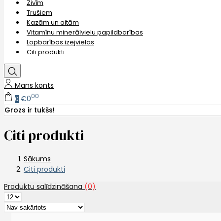
Zivīm
Trušiem
Kazām un aitām
Vitamīnu minerālvielu papildbarības
Lopbarības izejvielas
Citi produkti
Mans konts
00
€0
0
Grozs ir tukšs!
Citi produkti
Sākums
Citi produkti
Produktu salīdzināšana
(0)