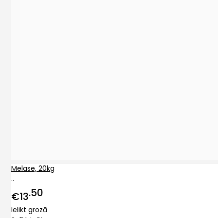
Melase, 20kg
..
50
€13
Ielikt grozā