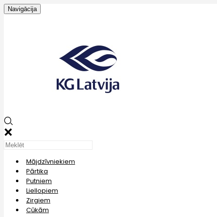
Navigācija
Mājdzīvniekiem
Pārtika
Putniem
Liellopiem
Zirgiem
Cūkām