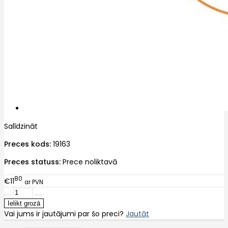
Salīdzināt
Preces kods:
19163
Preces statuss:
Prece noliktavā
80
€11
ar PVN
Vai jums ir jautājumi par šo preci?
Jautāt