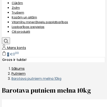
Cūkām
Zivīm
Trušiem
Kazām un aitām
Vitamīnu minerālvielu papildbarības
Lopbarības izejvielas
Citi produkti
Mans konts
00
€0
0
Grozs ir tukšs!
Sākums
Putniem
Barotava putniem melna 10kg
Barotava putniem melna 10kg