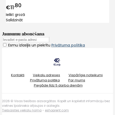
80
€11
Ielikt grozā
Salīdzināt
Jaunumu abonēšana
Esmu izlasījis un piekrītu
Privātuma politika
Kontakti
Veikalu adreses
Vispārīgie noteikumi
Privātuma politika
Par mums
Piegāde līdz 5 darba dienām
2026 © Visas tiesības aizsargātas. Kopēt un koplietot informāciju bez
vietnes īpašnieka atļaujas ir aizliegts.
Tiešsaistes veikalu noma
-
eshoprent.com