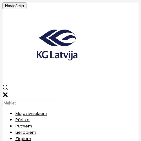
Navigācija
Mājdzīvniekiem
Pārtika
Putniem
Liellopiem
Zirgiem