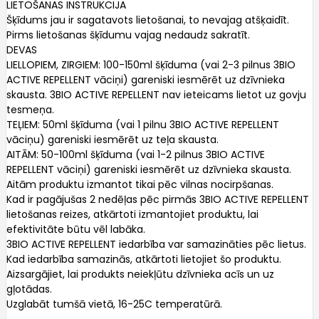
LIETOŠANAS INSTRUKCIJA
Šķīdums jau ir sagatavots lietošanai, to nevajag atšķaidīt.
Pirms lietošanas šķīdumu vajag nedaudz sakratīt.
DEVAS
LIELLOPIEM, ZIRGIEM: 100-150ml šķīduma (vai 2-3 pilnus 3BIO
ACTIVE REPELLENT vāciņi) gareniski iesmērēt uz dzīvnieka
skausta. 3BIO ACTIVE REPELLENT nav ieteicams lietot uz govju
tesmeņa.
TEĻIEM: 50ml šķīduma (vai 1 pilnu 3BIO ACTIVE REPELLENT
vāciņu) gareniski iesmērēt uz teļa skausta.
AITĀM: 50-100ml šķīduma (vai 1-2 pilnus 3BIO ACTIVE
REPELLENT vāciņi) gareniski iesmērēt uz dzīvnieka skausta.
Aitām produktu izmantot tikai pēc vilnas nocirpšanas.
Kad ir pagājušas 2 nedēļas pēc pirmās 3BIO ACTIVE REPELLENT
lietošanas reizes, atkārtoti izmantojiet produktu, lai
efektivitāte būtu vēl labāka.
3BIO ACTIVE REPELLENT iedarbība var samazināties pēc lietus.
Kad iedarbība samazinās, atkārtoti lietojiet šo produktu.
Aizsargājiet, lai produkts neiekļūtu dzīvnieka acīs un uz
gļotādas.
Uzglabāt tumšā vietā, 16-25C temperatūrā.