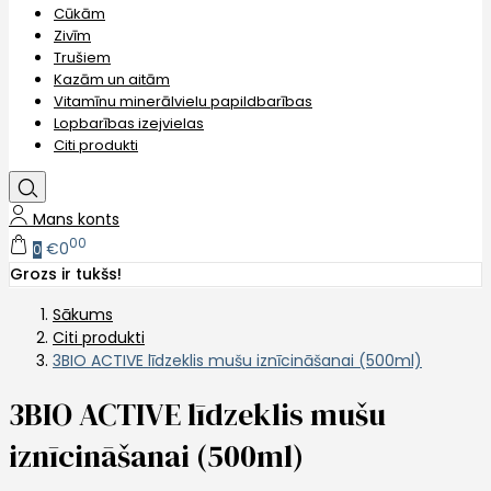
Cūkām
Zivīm
Trušiem
Kazām un aitām
Vitamīnu minerālvielu papildbarības
Lopbarības izejvielas
Citi produkti
Mans konts
00
€0
0
Grozs ir tukšs!
Sākums
Citi produkti
3BIO ACTIVE līdzeklis mušu iznīcināšanai (500ml)
3BIO ACTIVE līdzeklis mušu
iznīcināšanai (500ml)