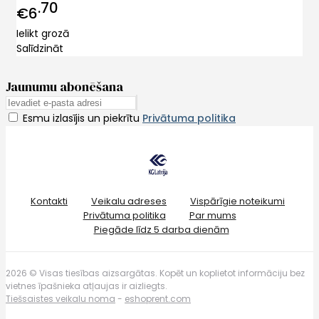
70
€6
Ielikt grozā
Salīdzināt
Jaunumu abonēšana
Esmu izlasījis un piekrītu
Privātuma politika
Kontakti
Veikalu adreses
Vispārīgie noteikumi
Privātuma politika
Par mums
Piegāde līdz 5 darba dienām
2026 © Visas tiesības aizsargātas. Kopēt un koplietot informāciju bez
vietnes īpašnieka atļaujas ir aizliegts.
Tiešsaistes veikalu noma
-
eshoprent.com