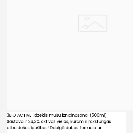
3BIO ACTIVE līdzeklis mušu iznīcināšanai (500ml)
Sastāvā ir 26,3% aktīvās vielas, kurām ir raksturīgas
atbaidošas īpašības! Dabīgā dabas formula ar ..