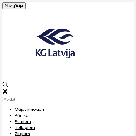
Navigācija
Mājdzīvniekiem
Pārtika
Putniem
Liellopiem
Zirgiem