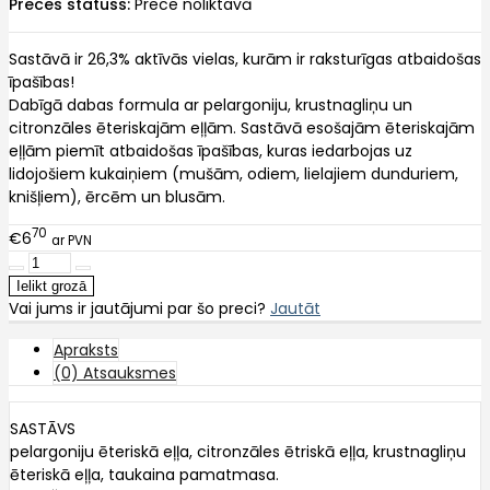
Preces statuss:
Prece noliktavā
Sastāvā ir 26,3% aktīvās vielas, kurām ir raksturīgas atbaidošas
īpašības!
Dabīgā dabas formula ar pelargoniju, krustnagliņu un
citronzāles ēteriskajām eļļām. Sastāvā esošajām ēteriskajām
eļļām piemīt atbaidošas īpašības, kuras iedarbojas uz
lidojošiem kukaiņiem (mušām, odiem, lielajiem dunduriem,
knišļiem), ērcēm un blusām.
70
€6
ar PVN
Vai jums ir jautājumi par šo preci?
Jautāt
Apraksts
(0) Atsauksmes
SASTĀVS
pelargoniju ēteriskā eļļa, citronzāles ētriskā eļļa, krustnagliņu
ēteriskā eļļa, taukaina pamatmasa.