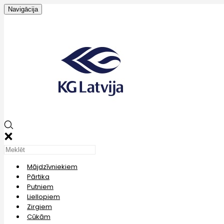
Navigācija
Mājdzīvniekiem
Pārtika
Putniem
Liellopiem
Zirgiem
Cūkām