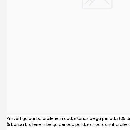
Pilnvērtīga barība broileriem audzēšanas beigu periodā (35 d
Šī barība broileriem beigu periodā palīdzēs nodrošināt broiler