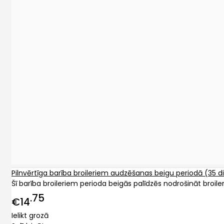
Pilnvērtīga barība broileriem audzēšanas beigu periodā (35 d
Šī barība broileriem perioda beigās palīdzēs nodrošināt broile
75
€14
Ielikt grozā