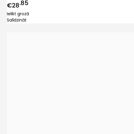
85
€28
Ielikt grozā
Salīdzināt