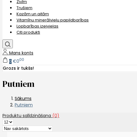
Zivīm
Trušiem
Kazām un aitām
Vitamīnu minerālvielu papildbarības
Lopbarības izejvielas
Citi produkti
Mans konts
00
€0
0
Grozs ir tukšs!
Putniem
Sākums
Putniem
Produktu salīdzināšana
(0)