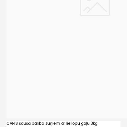
CANIS sausā barība suņiem ar liellopu gaļu 3kg