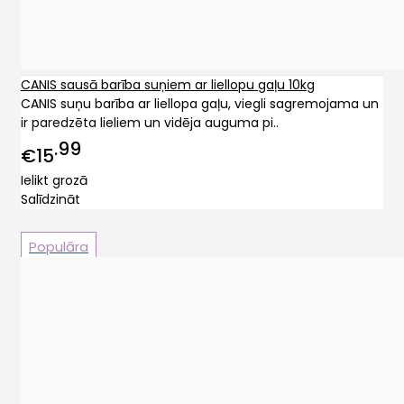
CANIS sausā barība suņiem ar liellopu gaļu 10kg
CANIS suņu barība ar liellopa gaļu, viegli sagremojama un
ir paredzēta lieliem un vidēja auguma pi..
99
€15
Ielikt grozā
Salīdzināt
Populāra