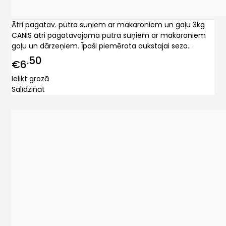
Ātri pagatav. putra suņiem ar makaroniem un gaļu 3kg
CANIS ātri pagatavojama putra suņiem ar makaroniem
gaļu un dārzeņiem. Īpaši piemērota aukstajai sezo..
50
€6
Ielikt grozā
Salīdzināt