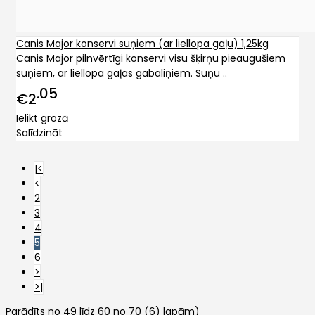
Canis Major konservi suņiem (ar liellopa gaļu) 1,25kg
Canis Major pilnvērtīgi konservi visu šķirņu pieaugušiem
suņiem, ar liellopa gaļas gabaliņiem. Suņu ..
05
€2
Ielikt grozā
Salīdzināt
|<
<
2
3
4
5
6
>
>|
Parādīts no 49 līdz 60 no 70 (6) lapām)