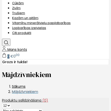
Cūkām
Zivīm
Trušiem
Kazām un aitām
Vitamīnu minerālvielu papildbarības
Lopbarības izejvielas
Citi produkti
Mans konts
00
€0
0
Grozs ir tukšs!
Mājdzīvniekiem
Sākums
Mājdzīvniekiem
Produktu salīdzināšana
(0)