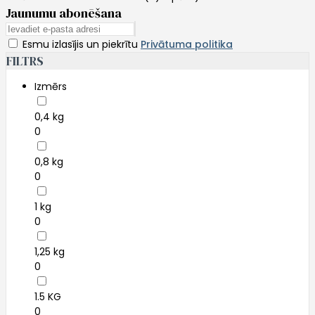
Jaunumu abonēšana
Esmu izlasījis un piekrītu
Privātuma politika
FILTRS
Izmērs
0,4 kg
0
0,8 kg
0
1 kg
0
1,25 kg
0
1.5 KG
0