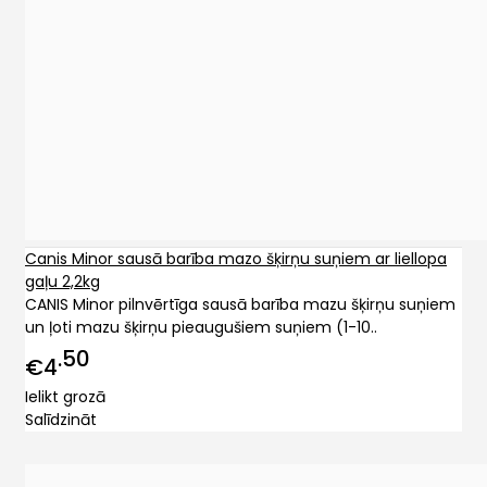
Canis Minor sausā barība mazo šķirņu suņiem ar liellopa
gaļu 2,2kg
CANIS Minor pilnvērtīga sausā barība mazu šķirņu suņiem
un ļoti mazu šķirņu pieaugušiem suņiem (1-10..
50
€4
Ielikt grozā
Salīdzināt