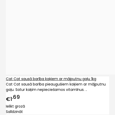
Cat Cat sausā barība kaķiem ar mājputnu gaļu 1kg
Cat Cat sausā barība pieaugušiem kaķiem ar mājputnu
gaļu. Satur kaķim nepieciešamos vitamīnus. ..
69
€1
Ielikt grozā
Salīdzināt