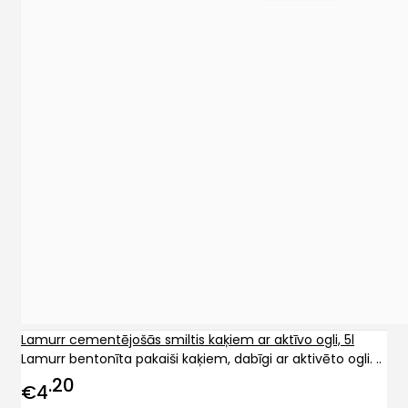
Lamurr cementējošās smiltis kaķiem ar aktīvo ogli, 5l
Lamurr bentonīta pakaiši kaķiem, dabīgi ar aktivēto ogli. ..
20
€4