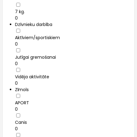
7 kg.
0
Dzīvnieku darbība
Aktīviem/sportiskiem
0
Jutīgai gremošanai
0
Vidēja aktivitāte
0
Zīmols
APORT
0
Canis
0