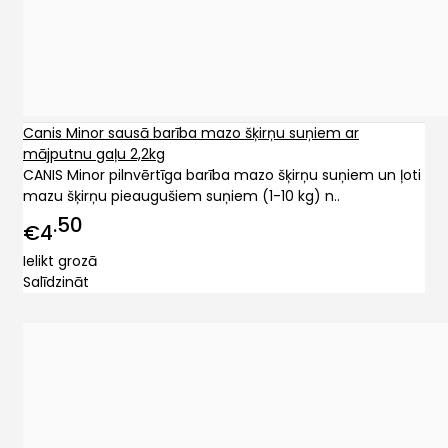
Canis Minor sausā barība mazo šķirņu suņiem ar
mājputnu gaļu 2,2kg
CANIS Minor pilnvērtīga barība mazo šķirņu suņiem un ļoti
mazu šķirņu pieaugušiem suņiem (1-10 kg) n..
50
€4
Ielikt grozā
Salīdzināt