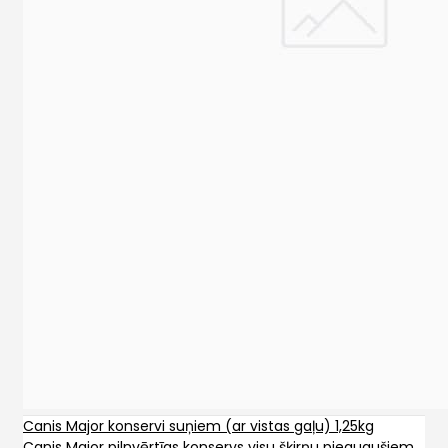
Canis Major konservi suņiem (ar vistas gaļu) 1,25kg
Canis Major pilnvērtīgs konservs visu šķirņu pieaugušiem