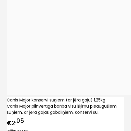
Canis Major konservi suņiem (ar jēra gaļu) 1,25kg
Canis Major pilnvērtīga barība visu šķirņu pieaugušiem
suņiem, ar jēra gaļas gabaliņiem. Konservi su..
05
€2