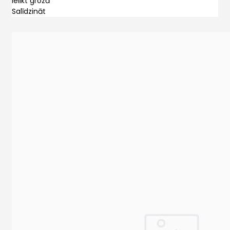
Ielikt grozā
Salīdzināt