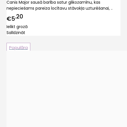
Canis Major sausā barība satur glikozamīnu, kas
nepieciešams pareiza locītavu stāvokļa uzturēšanai, ..
20
€5
Ielikt grozā
Salīdzināt
Populāra