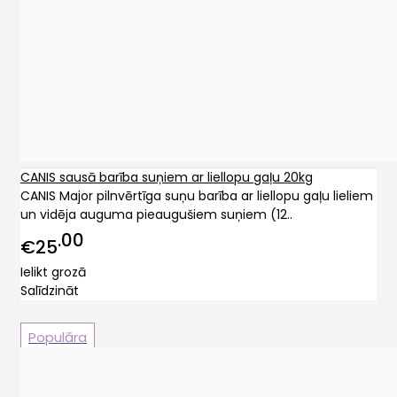
CANIS sausā barība suņiem ar liellopu gaļu 20kg
CANIS Major pilnvērtīga suņu barība ar liellopu gaļu lieliem
un vidēja auguma pieaugušiem suņiem (12..
00
€25
Ielikt grozā
Salīdzināt
Populāra