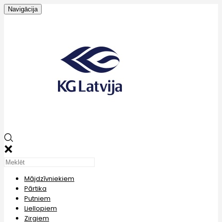
Navigācija
Mājdzīvniekiem
Pārtika
Putniem
Liellopiem
Zirgiem