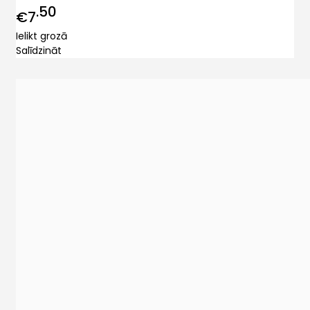
50
€7
Ielikt grozā
Salīdzināt