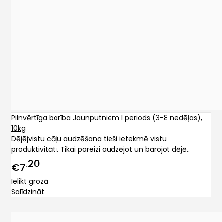
Pilnvērtīga barība Jaunputniem I periods (3-8 nedēļas),
10kg
Dējējvistu cāļu audzēšana tieši ietekmē vistu
produktivitāti. Tikai pareizi audzējot un barojot dējē..
20
€7
Ielikt grozā
Salīdzināt