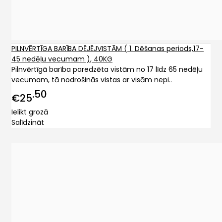
PILNVĒRTĪGA BARĪBA DĒJĒJVISTĀM ( 1. Dēšanas periods,17-
45 nedēļu vecumam ), 40KG
Pilnvērtīgā barība paredzēta vistām no 17 līdz 65 nedēļu
vecumam, tā nodrošinās vistas ar visām nepi..
50
€25
Ielikt grozā
Salīdzināt