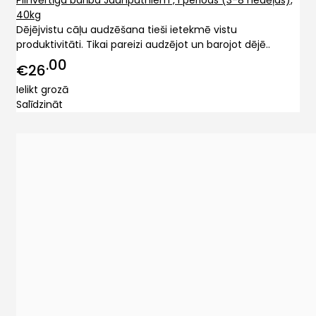
40kg
Dējējvistu cāļu audzēšana tieši ietekmē vistu
produktivitāti. Tikai pareizi audzējot un barojot dējē..
00
€26
Ielikt grozā
Salīdzināt