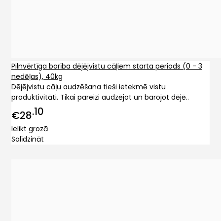
Pilnvērtīga barība dējējvistu cāļiem starta periods (0 - 3
nedēļas), 40kg
Dējējvistu cāļu audzēšana tieši ietekmē vistu
produktivitāti. Tikai pareizi audzējot un barojot dējē..
10
€28
Ielikt grozā
Salīdzināt