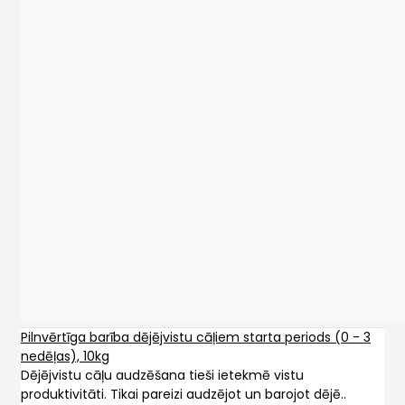
Pilnvērtīga barība dējējvistu cāļiem starta periods (0 - 3
nedēļas), 10kg
Dējējvistu cāļu audzēšana tieši ietekmē vistu
produktivitāti. Tikai pareizi audzējot un barojot dējē..