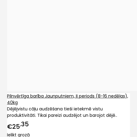
Pilnvērtīga barība Jaunputniem, II periods (8-16 nedēļas),
40kg
Dējējvistu cāļu audzēšana tieši ietekmē vistu
produktivitāti. Tikai pareizi audzējot un barojot dējē..
35
€25
Ielikt grozā