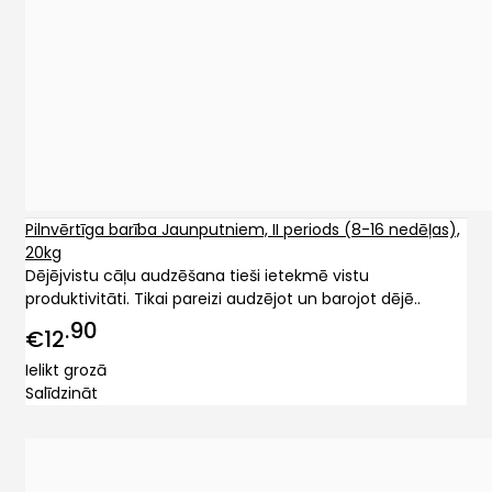
Pilnvērtīga barība Jaunputniem, II periods (8-16 nedēļas),
20kg
Dējējvistu cāļu audzēšana tieši ietekmē vistu
produktivitāti. Tikai pareizi audzējot un barojot dējē..
90
€12
Ielikt grozā
Salīdzināt