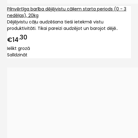
Pilnvērtīga barība dējējvistu cāļiem starta periods (0 - 3
nedēļas), 20kg
Dējējvistu cāļu audzēšana tieši ietekmē vistu
produktivitāti. Tikai pareizi audzējot un barojot dējē..
30
€14
Ielikt grozā
Salīdzināt