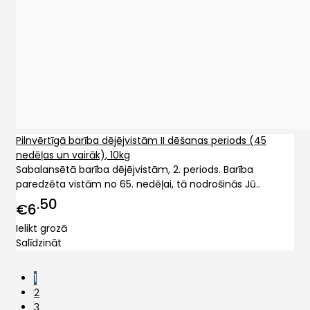
Pilnvērtīgā barība dējējvistām II dēšanas periods (45
nedēļas un vairāk), 10kg
Sabalansētā barība dējējvistām, 2. periods. Barība
paredzēta vistām no 65. nedēļai, tā nodrošinās Jū..
50
€6
Ielikt grozā
Salīdzināt
1
2
3