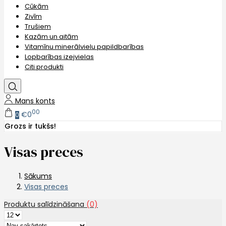
Cūkām
Zivīm
Trušiem
Kazām un aitām
Vitamīnu minerālvielu papildbarības
Lopbarības izejvielas
Citi produkti
Mans konts
00
€0
0
Grozs ir tukšs!
Visas preces
Sākums
Visas preces
Produktu salīdzināšana
(0)