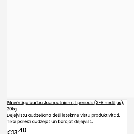
Pilnvērtīga barība Jaunputniem , I periods (3-8 nedēļas),
20kg
Dējējvistu audzēšana tieši ietekmē vistu produktivitāti.
Tikai pareizi audzējot un barojot dējējvist..
40
€13