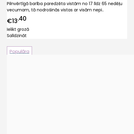
Pilnvērtīgā barība paredzēta vistām no 17 līdz 65 nedēļu
vecumam, tā nodrošinās vistas ar visām nepi..
40
€13
Ielikt grozā
Salīdzināt
Populāra