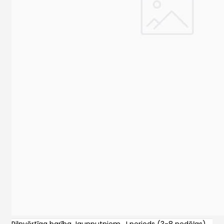
Pilnvērtīga barība Jaunputniem , I periods (3-8 nedēļas),