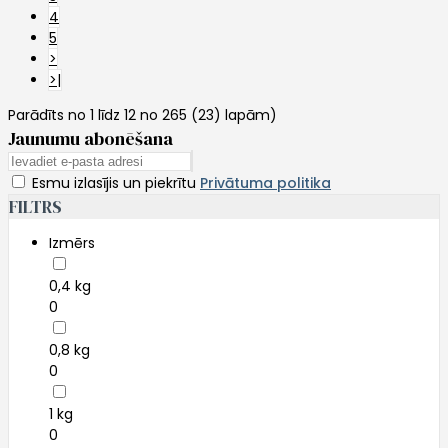
4
5
>
>|
Parādīts no 1 līdz 12 no 265 (23) lapām)
Jaunumu abonēšana
Esmu izlasījis un piekrītu
Privātuma politika
FILTRS
Izmērs
0,4 kg
0
0,8 kg
0
1 kg
0