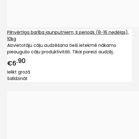
Pilnvērtīga barība jaunputniem, II periods (8-16 nedēļas),
10kg
Aizvietotāju cāļu audzēšana tieši ietekmē nākamo
pieaugušo cāļu produktivitāti. Tikai pareizi audzēj..
90
€6
Ielikt grozā
Salīdzināt